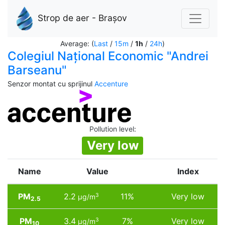
Strop de aer - Brașov
Average: (
Last
/
15m
/
1h
/
24h
)
Colegiul Național Economic "Andrei
Barseanu"
Senzor montat cu sprijinul
Accenture
Pollution level
:
Very low
Name
Value
Index
PM
2.2
11%
Very low
3
µg/m
2.5
PM
3.4
7%
Very low
3
µg/m
10