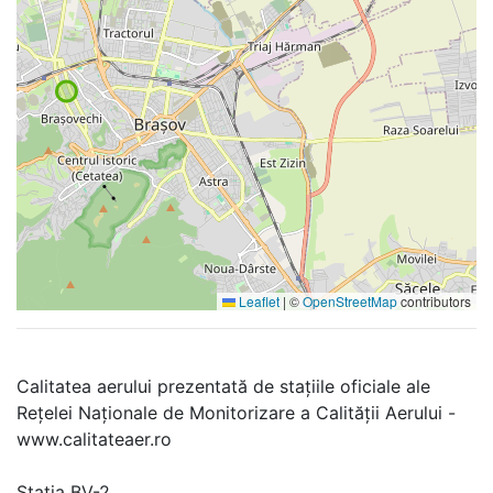
Leaflet
|
©
OpenStreetMap
contributors
Calitatea aerului prezentată de stațiile oficiale ale
Rețelei Naționale de Monitorizare a Calității Aerului -
www.calitateaer.ro
Stația BV-2