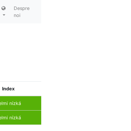
Despre
noi
Index
elmi nízká
elmi nízká