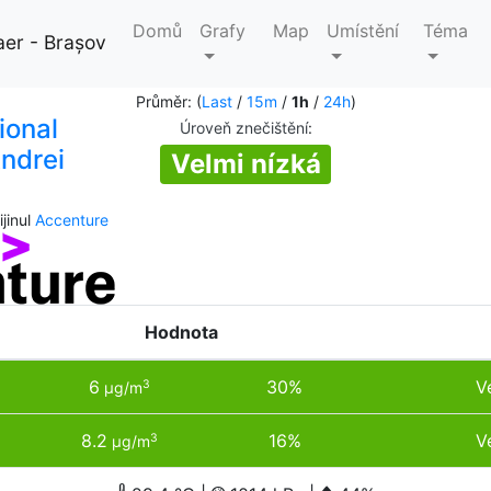
Domů
Grafy
Map
Umístění
Téma
aer - Brașov
Průměr: (
Last
/
15m
/
1h
/
24h
)
ional
Úroveň znečištění
:
ndrei
Velmi nízká
jinul
Accenture
Hodnota
6
30%
V
3
µg/m
8.2
16%
V
3
µg/m