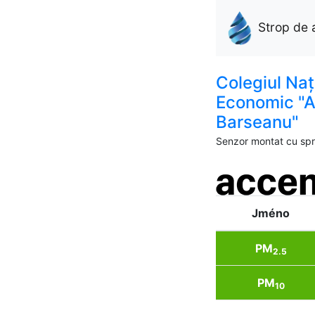
Strop de 
Colegiul Naț
Economic "A
Barseanu"
Senzor montat cu spri
Jméno
PM
2.5
PM
10