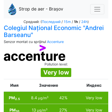
Strop de aer - Brașov
Средний: (
Последний
/
15m
/
1h
/
24h
)
Colegiul Național Economic "Andrei
Barseanu"
Senzor montat cu sprijinul
Accenture
Pollution level
:
Very low
Имя
Значение
Индекс
PM
8.4
42%
Very low
3
µg/m
2.5
PM
13
27%
Very low
3
µg/m
10