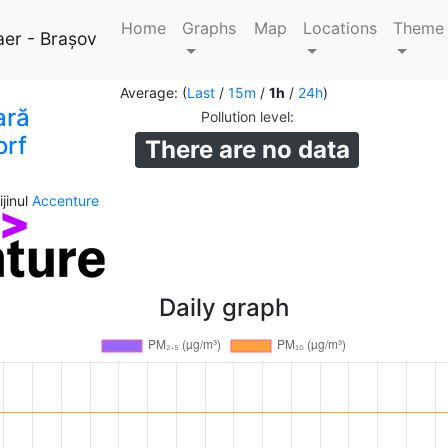
Home
Graphs
Map
Locations
Theme
aer - Brașov
Average: (
Last
/
15m
/
1h
/
24h
)
ară
Pollution level
:
orf
There are no data
jinul
Accenture
Daily graph