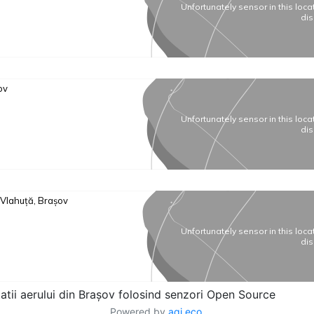
tatii aerului din Brașov folosind senzori Open Source
Powered by
aqi.eco
.