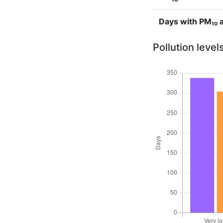
Days with PM₁₀
Pollution level