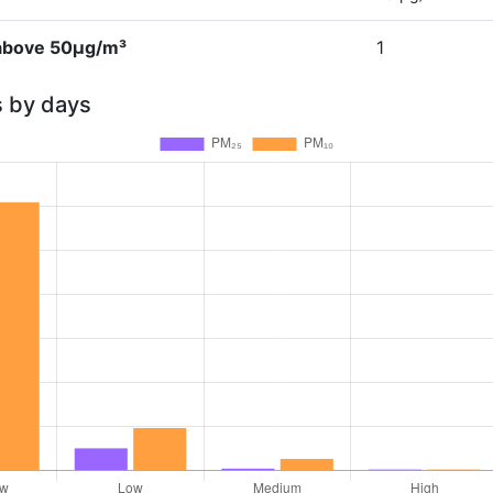
 above 50µg/m³
1
s by days