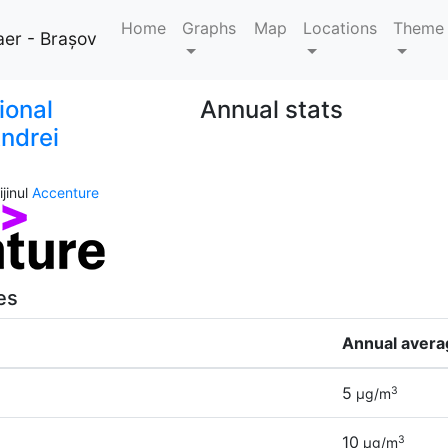
Home
Graphs
Map
Locations
Theme
aer - Brașov
ional
Annual stats
ndrei
jinul
Accenture
es
Annual avera
5
3
µg/m
10
3
µg/m