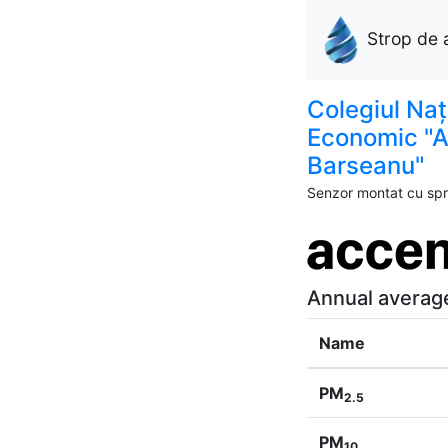
Strop de 
Colegiul Naț
Economic "A
Barseanu"
Senzor montat cu spri
Annual averag
Name
PM
2.5
PM
10