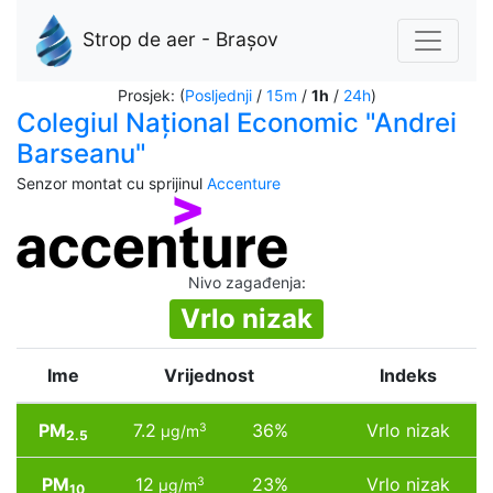
Strop de aer - Brașov
Prosjek: (
Posljednji
/
15m
/
1h
/
24h
)
Colegiul Național Economic "Andrei
Barseanu"
Senzor montat cu sprijinul
Accenture
Nivo zagađenja
:
Vrlo nizak
Ime
Vrijednost
Indeks
PM
7.2
36%
Vrlo nizak
3
µg/m
2.5
PM
12
23%
Vrlo nizak
3
µg/m
10