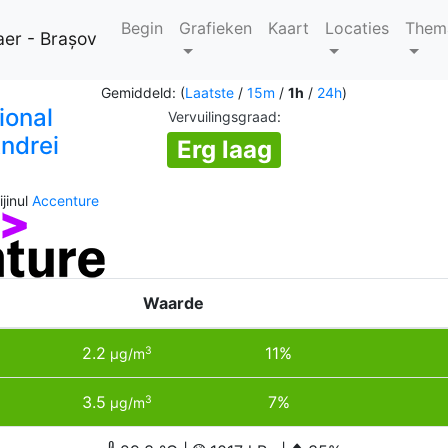
Begin
Grafieken
Kaart
Locaties
Them
aer - Brașov
Gemiddeld: (
Laatste
/
15m
/
1h
/
24h
)
ional
Vervuilingsgraad
:
ndrei
Erg laag
jinul
Accenture
Waarde
2.2
11%
3
µg/m
3.5
7%
3
µg/m