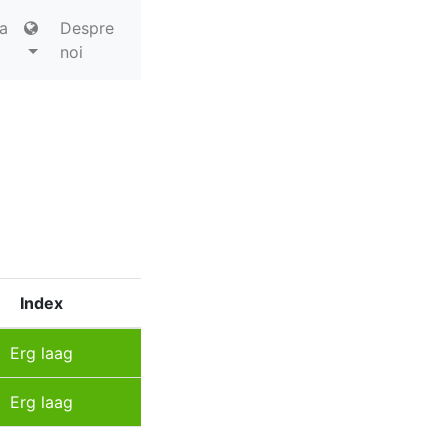
a
Despre
noi
Index
Erg laag
Erg laag