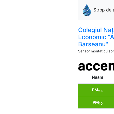
Strop de 
Colegiul Naț
Economic "A
Barseanu"
Senzor montat cu spri
Naam
PM
2.5
PM
10