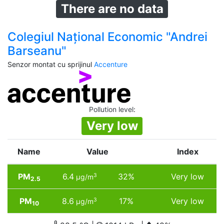
There are no data
Colegiul Național Economic "Andrei
Barseanu"
Senzor montat cu sprijinul
Accenture
Pollution level
:
Very low
Name
Value
Index
PM
6.4
32%
Very low
3
µg/m
2.5
PM
8.6
17%
Very low
3
µg/m
10