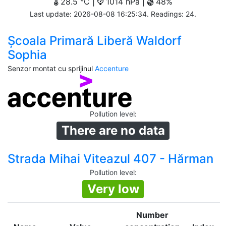
28.5 °C |
1014 hPa |
48%
Last update: 2026-08-08 16:25:34. Readings: 24.
Școala Primară Liberă Waldorf
Sophia
Senzor montat cu sprijinul
Accenture
Pollution level
:
There are no data
Strada Mihai Viteazul 407 - Hărman
Pollution level
:
Very low
Number