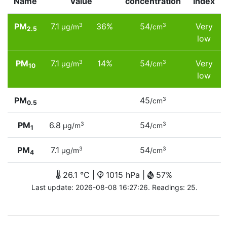
Name
Value
concentration
Index
PM
7.1
36%
54
Very
3
3
µg/m
/cm
2.5
low
PM
7.1
14%
54
Very
3
3
µg/m
/cm
10
low
PM
45
3
/cm
0.5
PM
6.8
54
3
3
µg/m
/cm
1
PM
7.1
54
3
3
µg/m
/cm
4
26.1 °C |
1015 hPa |
57%
Last update: 2026-08-08 16:27:26. Readings: 25.