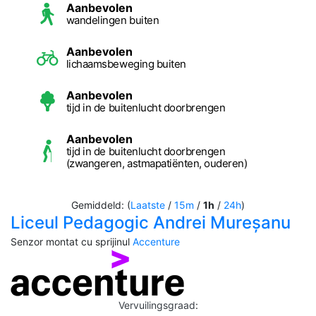
Aanbevolen
wandelingen buiten
Aanbevolen
lichaamsbeweging buiten
Aanbevolen
tijd in de buitenlucht doorbrengen
Aanbevolen
tijd in de buitenlucht doorbrengen
(zwangeren, astmapatiënten, ouderen)
Gemiddeld: (
Laatste
/
15m
/
1h
/
24h
)
Liceul Pedagogic Andrei Mureșanu
Senzor montat cu sprijinul
Accenture
Vervuilingsgraad
: