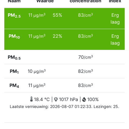
Naam
Waarde
concentration
Index
PM
11
55%
83
Erg
3
3
µg/m
/cm
2.5
laag
PM
11
22%
83
Erg
3
3
µg/m
/cm
10
laag
PM
70
3
/cm
0.5
PM
10
82
3
3
µg/m
/cm
1
PM
11
83
3
3
µg/m
/cm
4
18.4 °C |
1017 hPa |
100%
Laatste vernieuwing: 2026-08-07 01:22:33. Lezingen: 25.