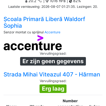
20.2 °C |
1016 hPa |
82%
Laatste vernieuwing: 2026-08-07 01:21:35. Lezingen: 20.
Școala Primară Liberă Waldorf
Sophia
Senzor montat cu sprijinul
Accenture
Vervuilingsgraad
:
Er zijn geen gegevens
Strada Mihai Viteazul 407 - Hărman
Vervuilingsgraad
:
Erg laag
Number