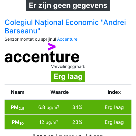
Er zijn geen gegevens
Colegiul Național Economic "Andrei
Barseanu"
Senzor montat cu sprijinul
Accenture
Vervuilingsgraad
:
Erg laag
Naam
Waarde
Index
PM
6.8
34%
Erg laag
3
µg/m
2.5
PM
12
23%
Erg laag
3
µg/m
10