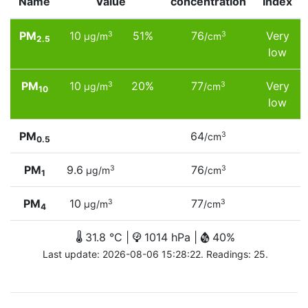
Name
Value
concentration
Index
PM
10
51%
76
Very
3
3
µg/m
/cm
2.5
low
PM
10
20%
77
Very
3
3
µg/m
/cm
10
low
PM
64
3
/cm
0.5
PM
9.6
76
3
3
µg/m
/cm
1
PM
10
77
3
3
µg/m
/cm
4
31.8 °C |
1014 hPa |
40%
Last update: 2026-08-06 15:28:22. Readings: 25.