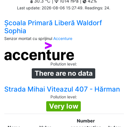
30.3 °C |
1014 hPa |
42%
Last update: 2026-08-06 15:27:49. Readings: 24.
Școala Primară Liberă Waldorf
Sophia
Senzor montat cu sprijinul
Accenture
Pollution level
:
There are no data
Strada Mihai Viteazul 407 - Hărman
Pollution level
:
Very low
Number