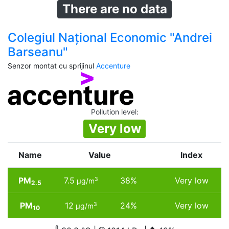
There are no data
Colegiul Național Economic "Andrei
Barseanu"
Senzor montat cu sprijinul
Accenture
Pollution level
:
Very low
Name
Value
Index
PM
7.5
38%
Very low
3
µg/m
2.5
PM
12
24%
Very low
3
µg/m
10