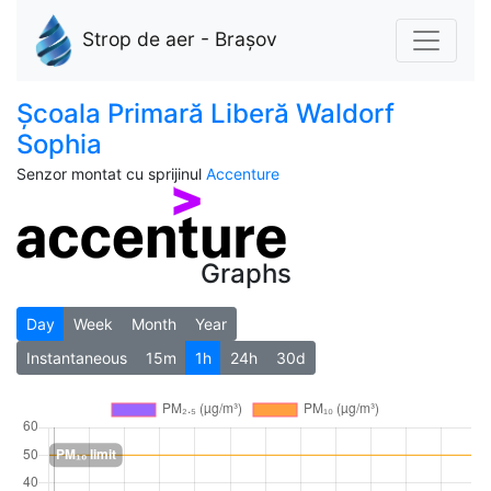
Strop de aer - Brașov
Școala Primară Liberă Waldorf
Sophia
Senzor montat cu sprijinul
Accenture
Graphs
Day
Week
Month
Year
Instantaneous
15m
1h
24h
30d