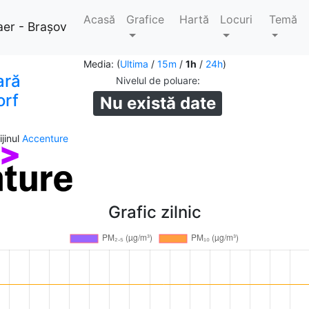
Acasă
Grafice
Hartă
Locuri
Temă
aer - Brașov
Media: (
Ultima
/
15m
/
1h
/
24h
)
ară
Nivelul de poluare
:
orf
Nu există date
jinul
Accenture
Grafic zilnic